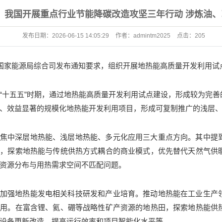
我国开展重点行业节能降碳改造攻坚三年行动 涉炼油、
发布日期：
2026-06-15 14:05:29
作者：
admintm2025
点击：
205
，国家能源局综合司发布通知要求，组织开展地热能高质量开发利用试
“十五五”时期，通过地热能高质量开发利用试点建设，形成较为完
、效益显著的规模化地热能开发利用项目，形成可复制推广的浅层
焦中深层地热能、浅层地热能、多元化应用三大重点方向。其中提
例，探索地热能与传统供热方式耦合的商业模式，优先替代天然气供
资源分布与用热需求空间不匹配问题。
加强地热能发电相关科技研发和产业培育。推动地热能在工业生产
利用。在富含锂、氦、硼等战略性矿产资源的地热田，探索地热能供
设备更新改造，提高运行效率和项目智能化水平等。