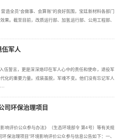
，营造全员“会做事、会算账”的良好氛围，宝廷新材料各部门
定效果。截至目前，改质运行部、加氢运行部、公用工程部、
退伍军人
句入伍誓言，更是深深烙印在军人心中的责任和使命，退役军
现代化的重要力量。戎装虽脱，军魂不变。他们没有忘记军人
··
公司环保治理项目
影响评价公众参与办法》（生态环境部令 第4号）等有关规
司环保治理项目”环境影响评价公众参与信息公告如下：一、